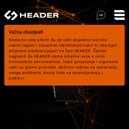
HR
Važna obavijest!
Nedavno smo otkrili da se neki pojedinci koriste
našim logom i vizualnim identitetom kako bi obavljali
prijevare predstavljajući se kao HEADER. Želimo
naglasiti da HEADER nema nikakve veze s ovim
kriminalnim aktivnostima. Vaše povjerenje i sigurnost
naši su glavni prioriteti. Aktivno radimo na rješavanju
ovoga problema. Hvala Vam na razumijevanju i
podršci.